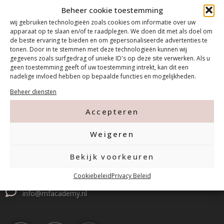
Beheer cookie toestemming
wij gebruiken technologieën zoals cookies om informatie over uw
apparaat op te slaan en/of te raadplegen. We doen dit met als doel om
de beste ervaring te bieden en om gepersonaliseerde advertenties te
tonen. Door in te stemmen met deze technologieën kunnen wij
gegevens zoals surfgedrag of unieke ID's op deze site verwerken. Als u
geen toestemming geeft of uw toestemming intrekt, kan dit een
nadelige invloed hebben op bepaalde functies en mogelijkheden.
Beheer diensten
Contact
Accepteren
Weigeren
Tanthofdreef 7 2623 EW Delft
Bekijk voorkeuren
015-2120822
Cookiebeleid
Privacy Beleid
info@mfacademy.nl