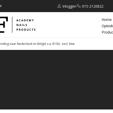
r
Inloggen
015-2120822
Home
Opleid
Produc
ending naar Nederland en België v.a. €100,- excl. btw