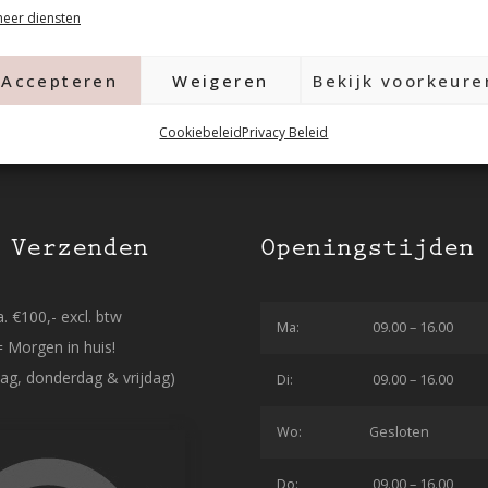
eer diensten
Accepteren
Weigeren
Bekijk voorkeure
Cookiebeleid
Privacy Beleid
 Verzenden
Openingstijden
. €100,- excl. btw
Ma:
09.00 – 16.00
= Morgen in huis!
ag, donderdag & vrijdag)
Di:
09.00 – 16.00
Wo:
Gesloten
Do:
09.00 – 16.00