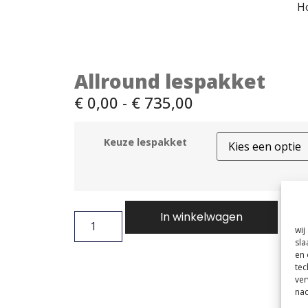
H
Allround lespakket
€
0,00
-
€
735,00
Keuze lespakket
In winkelwagen
wij
sla
en 
tec
ver
nad