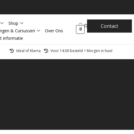
Shop
Contact
0
ingen & Cursussen
Over Ons
t informatie
Ideal of Klarna
Voor 14:00 besteld = Morgen in huis!