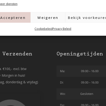
eer diensten
Accepteren
Weigeren
Bekijk voorkeure
Cookiebeleid
Privacy Beleid
 Verzenden
Openingstijden
. €100,- excl. btw
Ma:
09.00 – 16.00
= Morgen in huis!
ag, donderdag & vrijdag)
Di:
09.00 – 16.00
Wo:
Gesloten
Do:
09.00 – 16.00