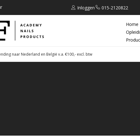
r
Inloggen
015-2120822
Home
Opleid
Produc
ending naar Nederland en België v.a. €100,- excl. btw