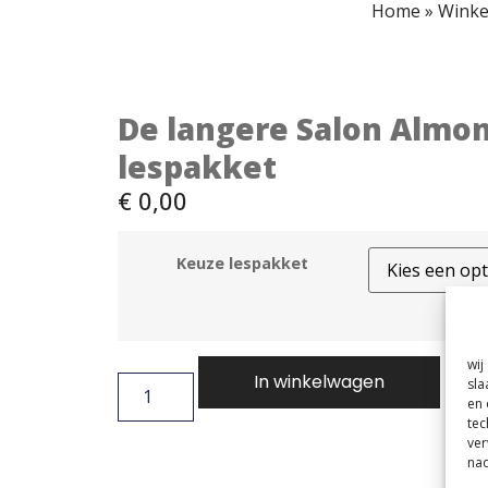
Home
»
Winke
De langere Salon Almo
lespakket
€
0,00
Keuze lespakket
wij
In winkelwagen
sla
en 
tec
ver
nad