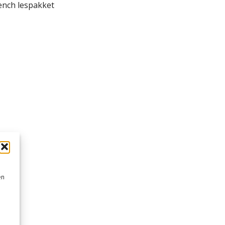
ench lespakket
en