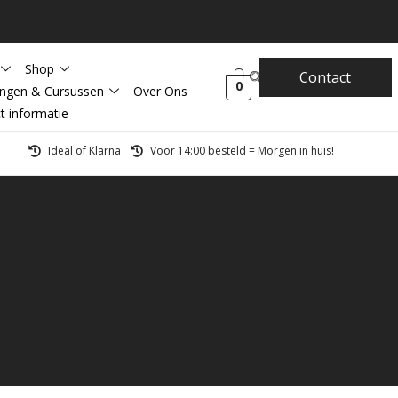
Shop
Contact
0
ingen & Cursussen
Over Ons
t informatie
Ideal of Klarna
Voor 14:00 besteld = Morgen in huis!