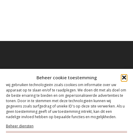
Contact
Beheer cookie toestemming
wij gebruiken technologieën zoals cookies om informatie over uw
apparaat op te slaan en/of te raadplegen. We doen dit met als doel om
Tanthofdreef 7 2623 EW Delft
de beste ervaring te bieden en om gepersonaliseerde advertenties te
tonen. Door in te stemmen met deze technologieën kunnen wij
gegevens zoals surfgedrag of unieke ID's op deze site verwerken. Als u
015-2120822
geen toestemming geeft of uw toestemming intrekt, kan dit een
nadelige invloed hebben op bepaalde functies en mogelijkheden.
info@mfacademy.nl
Beheer diensten