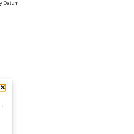
ry Datum
en