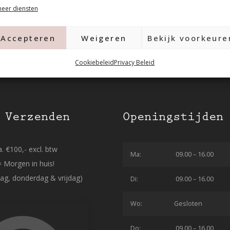
eer diensten
Accepteren
Weigeren
Bekijk voorkeure
Cookiebeleid
Privacy Beleid
 Verzenden
Openingstijden
. €100,- excl. btw
Ma:
09.00 – 16.00
= Morgen in huis!
ag, donderdag & vrijdag)
Di:
09.00 – 16.00
Wo:
Gesloten
Do:
09.00 – 16.00