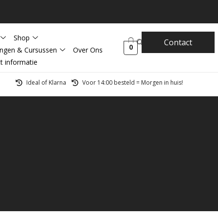
Shop
Contact
0
ingen & Cursussen
Over Ons
t informatie
Ideal of Klarna
Voor 14:00 besteld = Morgen in huis!