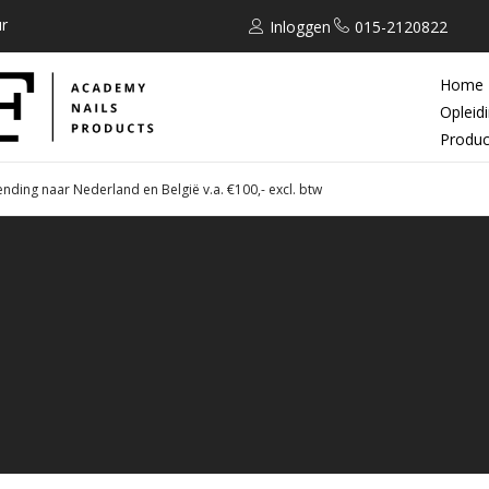
r
Inloggen
015-2120822
Home
Opleid
Produc
ending naar Nederland en België v.a. €100,- excl. btw