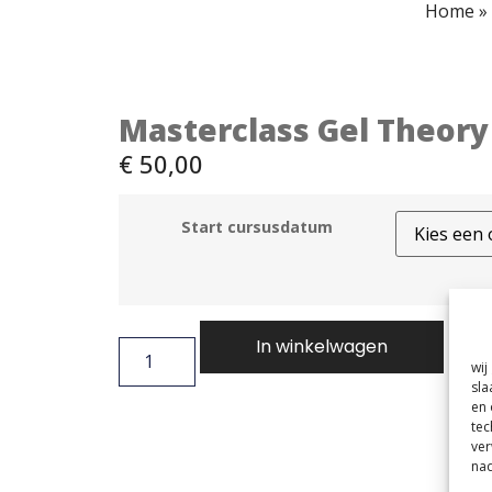
Home
»
Masterclass Gel Theor
€
50,00
Start cursusdatum
In winkelwagen
wij
sla
en 
tec
ver
nad