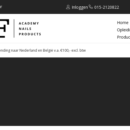
r
Inloggen
015-2120822
Home
Opleid
Produc
ending naar Nederland en België v.a. €100,- excl. btw