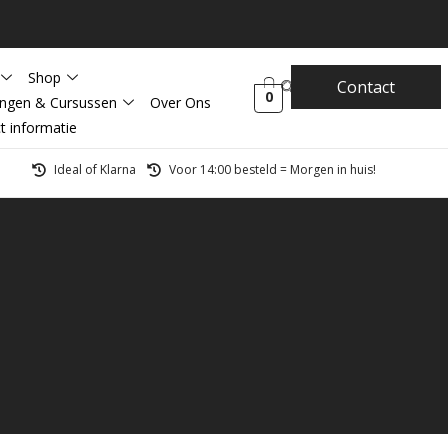
Shop
Contact
0
ingen & Cursussen
Over Ons
t informatie
Ideal of Klarna
Voor 14:00 besteld = Morgen in huis!