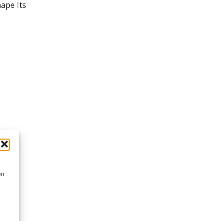
hape Its
en