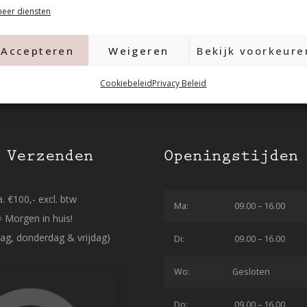
eer diensten
Accepteren
Weigeren
Bekijk voorkeure
Cookiebeleid
Privacy Beleid
 Verzenden
Openingstijden
. €100,- excl. btw
Ma:
09.00 – 16.00
= Morgen in huis!
ag, donderdag & vrijdag)
Di:
09.00 – 16.00
Wo:
Gesloten
Do:
09.00 – 16.00