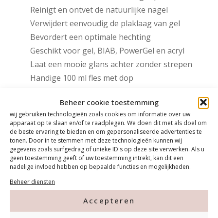
Reinigt en ontvet de natuurlijke nagel
Verwijdert eenvoudig de plaklaag van gel
Bevordert een optimale hechting
Geschikt voor gel, BIAB, PowerGel en acryl
Laat een mooie glans achter zonder strepen
Handige 100 ml fles met dop
Ideaal voor professioneel en thuisgebruik
Beheer cookie toestemming
wij gebruiken technologieën zoals cookies om informatie over uw
Gebruik
apparaat op te slaan en/of te raadplegen. We doen dit met als doel om
de beste ervaring te bieden en om gepersonaliseerde advertenties te
Breng een kleine hoeveelheid
Magnetic Prep &
tonen. Door in te stemmen met deze technologieën kunnen wij
gegevens zoals surfgedrag of unieke ID's op deze site verwerken. Als u
Wipe 100 ml
aan op een nail wipe. Reinig de
geen toestemming geeft of uw toestemming intrekt, kan dit een
natuurlijke nagel vóór de behandeling of verwijder
nadelige invloed hebben op bepaalde functies en mogelijkheden.
na het uitharden van de gel de plaklaag voor een
Beheer diensten
perfect glanzend eindresultaat.
Accepteren
Login Voor Prijs