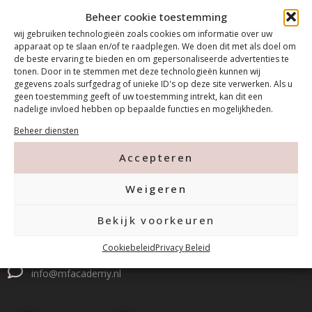
Beheer cookie toestemming
wij gebruiken technologieën zoals cookies om informatie over uw
apparaat op te slaan en/of te raadplegen. We doen dit met als doel om
de beste ervaring te bieden en om gepersonaliseerde advertenties te
tonen. Door in te stemmen met deze technologieën kunnen wij
gegevens zoals surfgedrag of unieke ID's op deze site verwerken. Als u
geen toestemming geeft of uw toestemming intrekt, kan dit een
nadelige invloed hebben op bepaalde functies en mogelijkheden.
Beheer diensten
Contact
Accepteren
Weigeren
Tanthofdreef 7 2623 EW Delft
Bekijk voorkeuren
015-2120822
Cookiebeleid
Privacy Beleid
info@mfacademy.nl